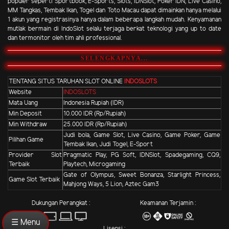
populer seperti Sportbook, E-Sports, Slots, IDNSlot, Poker IDN, Live Casino,
MM Tangkas, Tembak Ikan, Togel dan Toto Macau dapat dimainkan hanya melalui
1 akun yang registrasinya hanya dalam beberapa langkah mudah. Kenyamanan
mutlak bermain di IndoSlot selalu terjaga berkat teknologi yang up to date
dan termonitor oleh tim ahli professional.
SELENGKAPNYA...
TENTANG SITUS TARUHAN SLOT ONLINE
INDOSLOTS
Website
INDOSLOTS
Mata Uang
Indonesia Rupiah (IDR)
Min Deposit
10.000 IDR (Rp/Rupiah)
Min Withdraw
25.000 IDR (Rp/Rupiah)
Judi bola, Game Slot, Live Casino, Game Poker, Game
Pilihan Game
Tembak Ikan, Judi Togel, E-Sport
Provider Slot
Pragmatic Play, PG Soft, IDNSlot, Spadegaming, CQ9,
Terbaik
Playtech, Microgaming
Gate of Olympus, Sweet Bonanza, Starlight Princess,
Game Slot Terbaik
Mahjong Ways, 5 Lion, Aztec Gam3
Dukungan Perangkat :
Keamanan Terjamin :
☰ Menu
Lisensi :