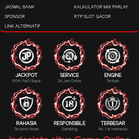
JADWAL BANK
KALKULATOR MIX PARLAY
SPONSOR
RTP SLOT GACOR
LINK ALTERNATIF
JACKPOT
SERVICE
ENGINE
100% Pasti Bayar
24 Jam Online
Terbaik
RAHASIA
RESPONSIBLE
TERBESAR
Terjamin Aman
Gambling
No. 1 di Indonesia