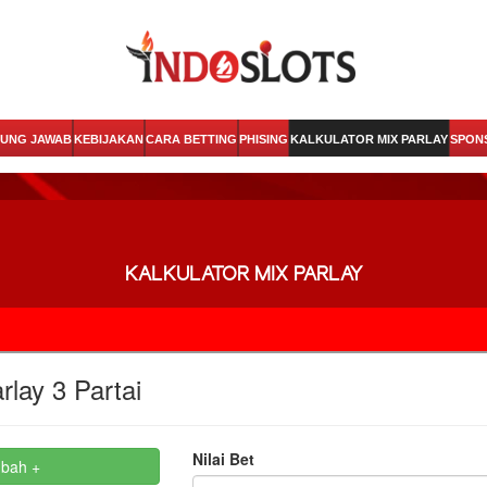
UNG JAWAB
KEBIJAKAN
CARA BETTING
PHISING
KALKULATOR MIX PARLAY
SPON
KALKULATOR MIX PARLAY