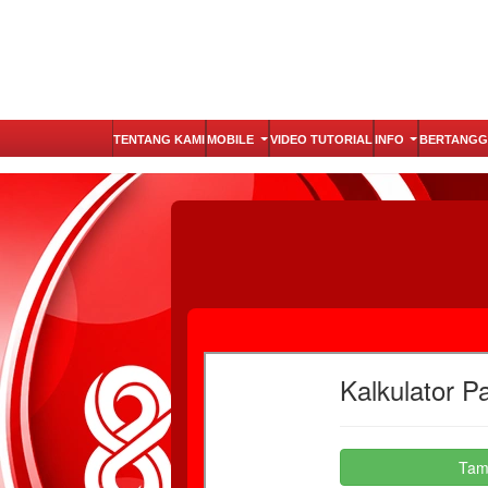
TENTANG KAMI
MOBILE
VIDEO TUTORIAL
INFO
BERTANGG